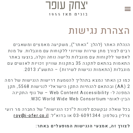
הצהרת נגישות
הנהלת האתר (להלן: “האתר”), משקיעה מאמצים ומשאבים
רבים לצורך מתן שירות שוויוני ללקוחות עם מוגבלות. על מנת
לאפשר ללקוחות עם מוגבלות גלישה נוחה וקלה, בוצעו באתר
התאמות בהתאם לתקנה 35 בתקנות שוויון זכויות לאנשים עם
מוגבלות (התאמות נגישות לשירות) – התשע”ג 2013.
כמו כן האתר נמצא בתהליך להטמעת דרישות הנגישות של רמה
2 (AA) ובהתאם להנחיות התקן הישראלי לנגישות 5568, תקן
המפנה ל- Web Content Accessibility – של גוף התקינה
הבין-לאומי W3C World Wide Web Consortium.
בכל שאלה נבקשכם לפנות ל”רכז הנגישות” של החברה מר רועי
צרלין בטלפון: 03-6091344 או בדוא”ל:
roy@i-ofer.co.il
לצורך זה, אמצעי הנגישות המופעלים באתר: