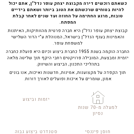
כשאתם רוכשים דירה מקבוצת יצחק עופר נדל”ן, אתם יכול
להיות בטוחים שרכשתם את הטוב ביותר ושאתם בידיים
טובות, מרגע החתימה על החוזה ועד שנים לאחר קבלת
המפתח.
קבוצת יצחק עופר נדל”ן היא חברה פרטית מהוותיקות, האיתנות
והאמינות בענף הנדל”ן בישראל, המנוהלת ע”י הדור השלישי
למשפחת עופר.
החברה הוקמה בשנת 1955 כחברת ביצוע וכיום היא פועלת כחברה
יזמית ומבצעת, המובילה פרויקטים רחבי היקף תוך שליטה מלאה
בתהליכי התכנון, הביצוע והשיווק.
תוך הקפדה על מקצוענות, אמינות, חדשנות ואיכות, אנו בונים
אמון, שומרים על איכות ופועלים לאורך דורות.
יזמות וביצוע
למעלה מ-70 שנות
נסיון
חוסן פיננסי
סטנדרט ביצוע גבוה