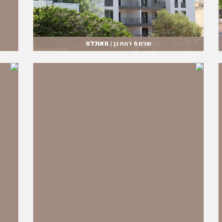
שרת 6 רמת גן |
מאוכלס