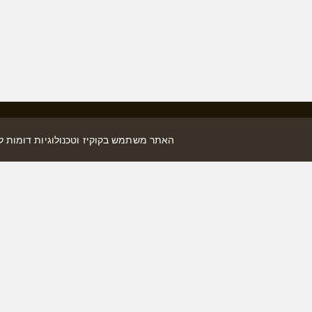
האתר משתמש בקוקיז וטכנולוגיות דומות 
משרד ראשי:
דרך מנחם בגין 144 א׳, מידטאון, קומה 42, ת”א.
הצג במפה
03-6091344
Office@i-ofer.co.il
מדיניות פרטיות