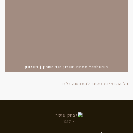
Yeshurun מתחם ישורון הוד השרון
|
בשיווק
כל ההדמיות באתר להמחשה בלבד