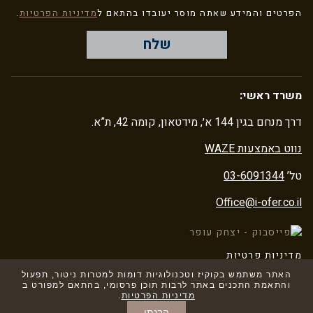
הפרטים והמידע שאתה מוסר יעובדו בהתאם ל
מדיניות הפרטיות
.
שלח
משרד ראשי:
דרך מנחם בגין 144 א׳, מידטאון, קומה 42, ת”א.
נווט באמצעות WAZE
טל’
03-6091344
Office@i-ofer.co.il
מדיניות פרטיות
הצהרת נגישות
האתר משתמש בקוקיז וטכנולוגיות דומות למטרות ניטור, תפעול
והתאמת התכנים באתר לרבות תוכן פרסומי, בהתאם למפורט ב
מדיניות הפרטיות
.
הבנתי